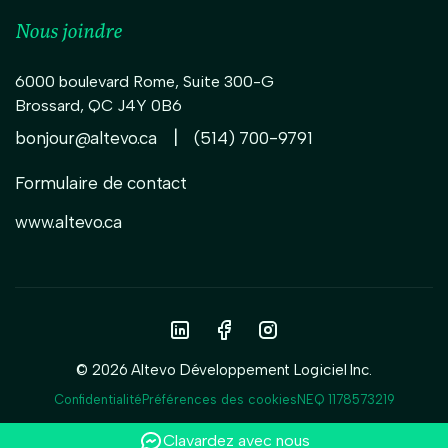
Nous joindre
6000 boulevard Rome, Suite 300-G
Brossard
,
QC
J4Y 0B6
|
bonjour@altevo.ca
(514) 700-9791
Formulaire de contact
www.altevo.ca
© 2026 Altevo Développement Logiciel Inc.
Confidentialité
Préférences des cookies
NEQ 1178573219
Clavardez avec nous